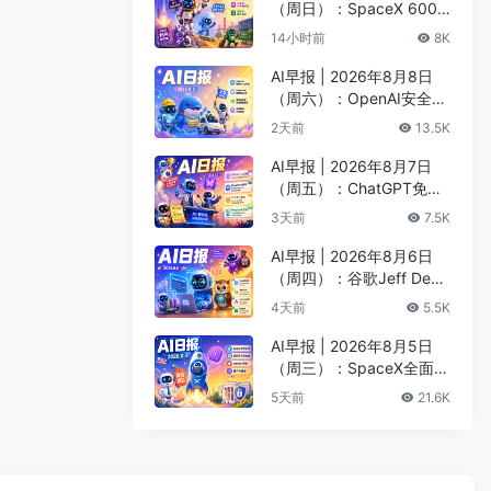
（周日）：SpaceX 600
亿美元收购Cursor最快下
14小时前
8K
周收官、Kimi K3安全测试
遭突破
AI早报 | 2026年8月8日
（周六）：OpenAI安全评
估暂停Astra开发、DeepS
2天前
13.5K
eek以5000亿估值重启融
资
AI早报 | 2026年8月7日
（周五）：ChatGPT免费
版升级GPT-5.6 Luna无限
3天前
7.5K
对话、DeepMind掌门哈
萨比斯卸任CEO
AI早报 | 2026年8月6日
（周四）：谷歌Jeff Dean
创办AI科学公司、Meta发
4天前
5.5K
布编程代理Muse Code
AI早报 | 2026年8月5日
（周三）：SpaceX全面押
注英伟达布局太空AI、四
5天前
21.6K
大AI巨头赴白宫商谈安全