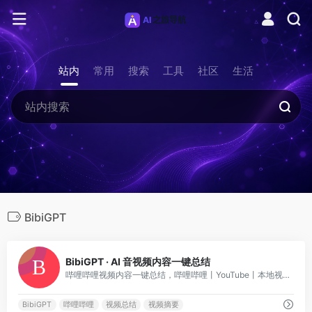
站内
常用
搜索
工具
社区
生活
BibiGPT
0
BibiGPT · AI 音视频内容一键总结
哔哩哔哩视频内容一键总结，哔哩哔哩丨YouTube丨本地视频丨本地音频丨播客丨会议丨讲座丨网页等
BibiGPT
哔哩哔哩
视频总结
视频摘要