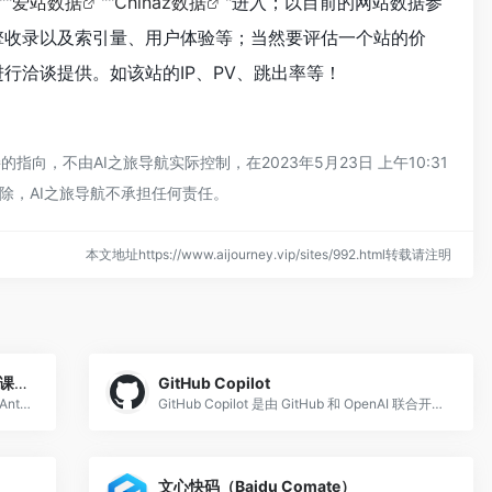
""
爱站数据
""
Chinaz数据
"进入；以目前的网站数据参
引擎收录以及索引量、用户体验等；当然要评估一个站的价
进行洽谈提供。如该站的IP、PV、跳出率等！
指向，不由AI之旅导航实际控制，在2023年5月23日 上午10:31
除，AI之旅导航不承担任何责任。
本文地址https://www.aijourney.vip/sites/992.html转载请注明
anthropics/courses — GitHub 官方课程仓库
GitHub Copilot
Anthropic 官方 GitHub 上的 5 门互动课程：Anthropic API Fundamentals、Prompt Engineering Interactive Tutorial、Real World Prompting、P
GitHub Copilot 是由 GitHub 和 OpenAI 联合开发、微软旗下的 AI 编程辅助工具，于 2021 年推出，是最早大规模商用的 AI 代
文心快码（Baidu Comate）