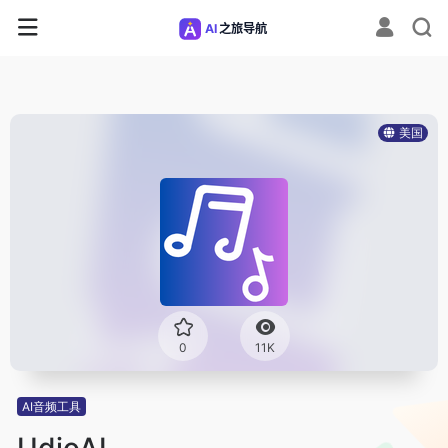
美国
0
11K
AI音频工具
UdioAI