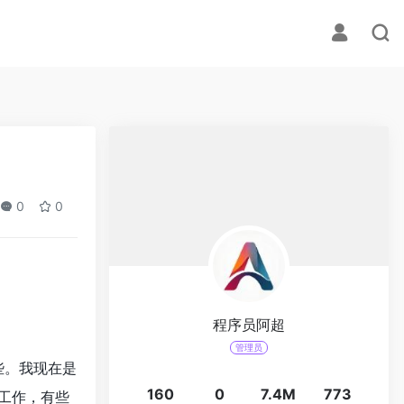
0
0
程序员阿超
管理员
些。我现在是
160
0
7.4M
773
工作，有些