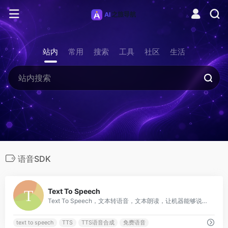
站内
常用
搜索
工具
社区
生活
语音SDK
0
Text To Speech
Text To Speech，文本转语音，文本朗读，让机器能够说话。构建自然说话的应用和服务，从 147 种语言和变体中选择 456 种语音。借助高表现力和类似人类的神经语音，让你的方案生动起来。
text to speech
TTS
TTS语音合成
免费语音