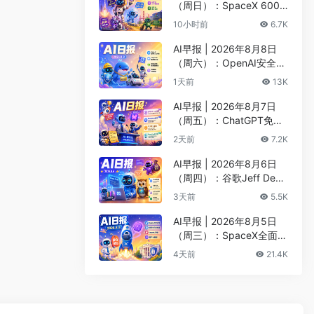
（周日）：SpaceX 600
亿美元收购Cursor最快下
10小时前
6.7K
周收官、Kimi K3安全测试
遭突破
AI早报 | 2026年8月8日
（周六）：OpenAI安全评
估暂停Astra开发、DeepS
1天前
13K
eek以5000亿估值重启融
资
AI早报 | 2026年8月7日
（周五）：ChatGPT免费
版升级GPT-5.6 Luna无限
2天前
7.2K
对话、DeepMind掌门哈
萨比斯卸任CEO
AI早报 | 2026年8月6日
（周四）：谷歌Jeff Dean
创办AI科学公司、Meta发
3天前
5.5K
布编程代理Muse Code
AI早报 | 2026年8月5日
（周三）：SpaceX全面押
注英伟达布局太空AI、四
4天前
21.4K
大AI巨头赴白宫商谈安全